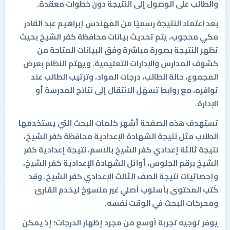
والطالب على الوصول إلى النتيجة دون خطوات معقدة.
بعد اعتماد النتيجة رسميًا من المهندس إبراهيم عبد القادر
مكي محجوب، يتم تحديث بيانات محافظة كفر الشيخ بحيث
تظهر النتيجة بصورة مباشرة وفق البيانات المتاحة من
كشوف المدارس والإدارات التعليمية. ويهتم النظام بعرض
المجموع، حالة الطالب، درجات المواد، وترتيب الطالب عند
توافره، مع روابط تسهّل الانتقال إلى نتائج المدرسة أو
الإدارة.
تستهدف هذه الصفحة أشهر كلمات البحث التي يستخدمها
الطلاب مثل نتيجة الشهادة الإعدادية محافظة كفر الشيخ،
نتيجة ثالثة إعدادي كفر الشيخ بالاسم، نتيجة إعدادية كفر
الشيخ برقم الجلوس، أوائل الشهادة الإعدادية كفر الشيخ،
وإحصائيات نتيجة الصف الثالث الإعدادي كفر الشيخ. وقد
كُتب المحتوى بأسلوب أصلي غير منسوخ ليخدم القارئ
ومحركات البحث في الوقت نفسه.
يوفر توجيه تجربة أوسع من مجرد إظهار الدرجات؛ إذ يمكن