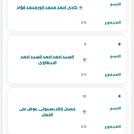
كادى احمد محمد انورمحمد فؤاد
0.0
9
السيد احمد احمد السيد احمد
البيطاوى
0.0
10
حسين خالد بسيونى عوض على
الجمل
0.0