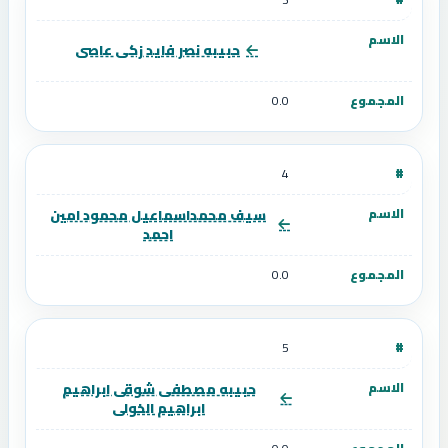
حبيبه نصر فايد زكى عاصى
0.0
4
سيف محمداسماعيل محمود امين
احمد
0.0
5
حبيبه مصطفى شوقى ابراهيم
ابراهيم الخولى