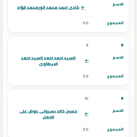
كادى احمد محمد انورمحمد فؤاد
0.0
9
السيد احمد احمد السيد احمد
البيطاوى
0.0
10
حسين خالد بسيونى عوض على
الجمل
0.0