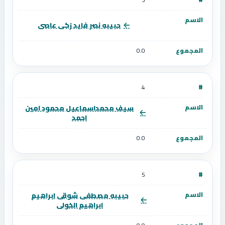
حبيبه نصر فايد زكى عاصى
0.0
4
سيف محمداسماعيل محمود امين
احمد
0.0
5
حبيبه مصطفى شوقى ابراهيم
ابراهيم الخولى