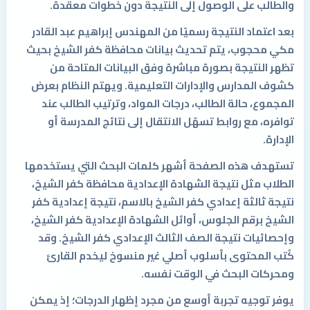
والطالب على الوصول إلى النتيجة دون خطوات معقدة.
بعد اعتماد النتيجة رسميًا من المهندس إبراهيم عبد القادر
مكي محجوب، يتم تحديث بيانات محافظة كفر الشيخ بحيث
تظهر النتيجة بصورة مباشرة وفق البيانات المتاحة من
كشوف المدارس والإدارات التعليمية. ويهتم النظام بعرض
المجموع، حالة الطالب، درجات المواد، وترتيب الطالب عند
توافره، مع روابط تسهّل الانتقال إلى نتائج المدرسة أو
الإدارة.
تستهدف هذه الصفحة أشهر كلمات البحث التي يستخدمها
الطلاب مثل نتيجة الشهادة الإعدادية محافظة كفر الشيخ،
نتيجة ثالثة إعدادي كفر الشيخ بالاسم، نتيجة إعدادية كفر
الشيخ برقم الجلوس، أوائل الشهادة الإعدادية كفر الشيخ،
وإحصائيات نتيجة الصف الثالث الإعدادي كفر الشيخ. وقد
كُتب المحتوى بأسلوب أصلي غير منسوخ ليخدم القارئ
ومحركات البحث في الوقت نفسه.
يوفر توجيه تجربة أوسع من مجرد إظهار الدرجات؛ إذ يمكن