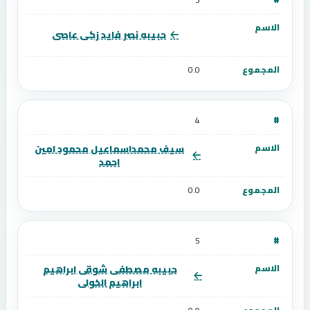
حبيبه نصر فايد زكى عاصى
0.0
4
سيف محمداسماعيل محمود امين
احمد
0.0
5
حبيبه مصطفى شوقى ابراهيم
ابراهيم الخولى