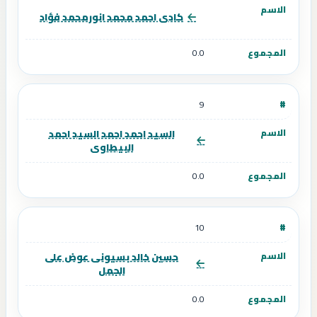
كادى احمد محمد انورمحمد فؤاد
0.0
9
السيد احمد احمد السيد احمد
البيطاوى
0.0
10
حسين خالد بسيونى عوض على
الجمل
0.0