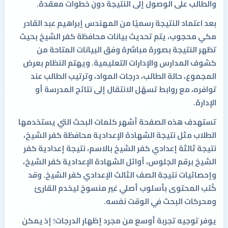
والطالب على الوصول إلى النتيجة دون خطوات معقدة.
بعد اعتماد النتيجة رسميًا من المهندس إبراهيم عبد القادر
مكي محجوب، يتم تحديث بيانات محافظة كفر الشيخ بحيث
تظهر النتيجة بصورة مباشرة وفق البيانات المتاحة من
كشوف المدارس والإدارات التعليمية. ويهتم النظام بعرض
المجموع، حالة الطالب، درجات المواد، وترتيب الطالب عند
توافره، مع روابط تسهّل الانتقال إلى نتائج المدرسة أو
الإدارة.
تستهدف هذه الصفحة أشهر كلمات البحث التي يستخدمها
الطلاب مثل نتيجة الشهادة الإعدادية محافظة كفر الشيخ،
نتيجة ثالثة إعدادي كفر الشيخ بالاسم، نتيجة إعدادية كفر
الشيخ برقم الجلوس، أوائل الشهادة الإعدادية كفر الشيخ،
وإحصائيات نتيجة الصف الثالث الإعدادي كفر الشيخ. وقد
كُتب المحتوى بأسلوب أصلي غير منسوخ ليخدم القارئ
ومحركات البحث في الوقت نفسه.
يوفر توجيه تجربة أوسع من مجرد إظهار الدرجات؛ إذ يمكن