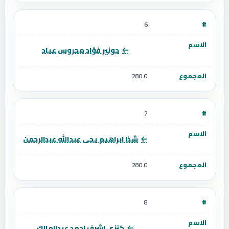
6
جونير فؤاد محروس عياد
280.0
7
شذا ابراهيم يحى عبدالله عبدالرحمن
280.0
8
كنزى اشرف احمد عبدالمالك