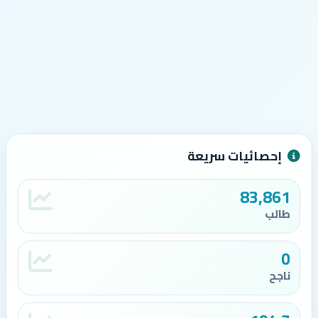
إحصائيات سريعة
83,861
طالب
0
ناجح