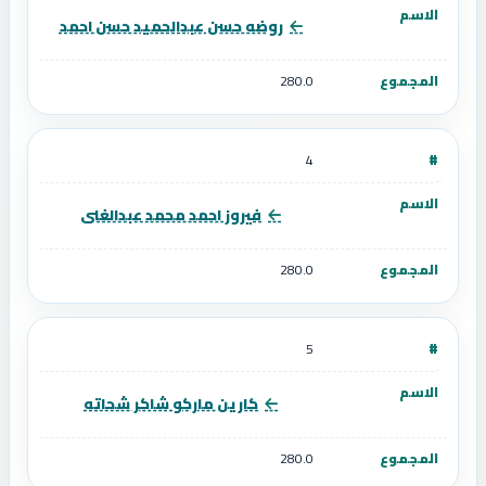
روضه حسن عبدالحميد حسن احمد
280.0
4
فيروز احمد محمد عبدالغنى
280.0
5
كارين ماركو شاكر شحاته
280.0