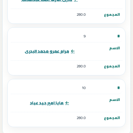
280.0
9
مرام عمرو محمد البدرى
280.0
10
مايا امير جيد عياد
280.0