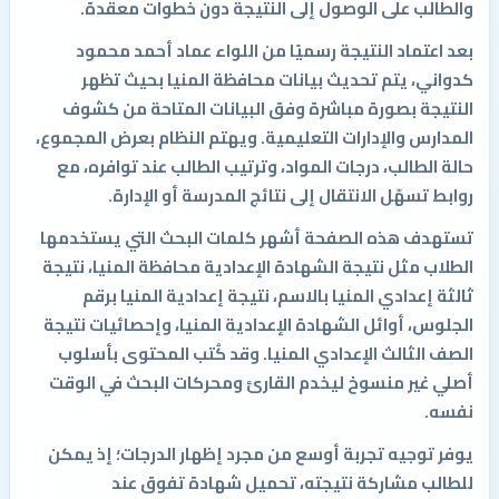
والطالب على الوصول إلى النتيجة دون خطوات معقدة.
بعد اعتماد النتيجة رسميًا من اللواء عماد أحمد محمود
كدواني، يتم تحديث بيانات محافظة المنيا بحيث تظهر
النتيجة بصورة مباشرة وفق البيانات المتاحة من كشوف
المدارس والإدارات التعليمية. ويهتم النظام بعرض المجموع،
حالة الطالب، درجات المواد، وترتيب الطالب عند توافره، مع
روابط تسهّل الانتقال إلى نتائج المدرسة أو الإدارة.
تستهدف هذه الصفحة أشهر كلمات البحث التي يستخدمها
الطلاب مثل نتيجة الشهادة الإعدادية محافظة المنيا، نتيجة
ثالثة إعدادي المنيا بالاسم، نتيجة إعدادية المنيا برقم
الجلوس، أوائل الشهادة الإعدادية المنيا، وإحصائيات نتيجة
الصف الثالث الإعدادي المنيا. وقد كُتب المحتوى بأسلوب
أصلي غير منسوخ ليخدم القارئ ومحركات البحث في الوقت
نفسه.
يوفر توجيه تجربة أوسع من مجرد إظهار الدرجات؛ إذ يمكن
للطالب مشاركة نتيجته، تحميل شهادة تفوق عند