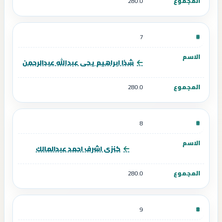
280.0
7
شذا ابراهيم يحى عبدالله عبدالرحمن
280.0
8
كنزى اشرف احمد عبدالمالك
280.0
9