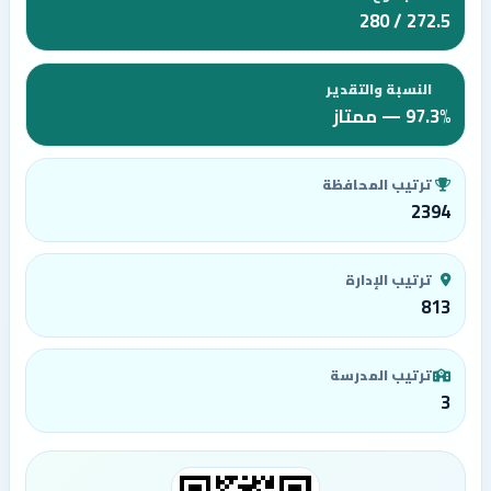
272.5 / 280
النسبة والتقدير
97.3% — ممتاز
ترتيب المحافظة
2394
ترتيب الإدارة
813
ترتيب المدرسة
3