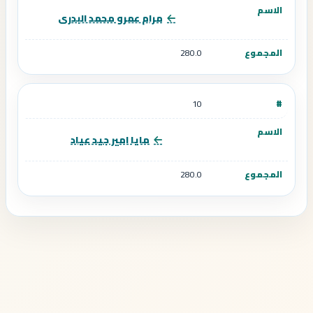
مرام عمرو محمد البدرى
280.0
10
مايا امير جيد عياد
280.0