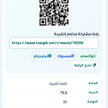
رابط مشاركة مختصر للنتيجة
https://www.tawgih.net/r/menia/76259/
واتساب
فيسبوك
تيليجرام
نسخ الرابط
اللغة العربية
75.5
80