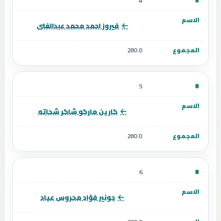
4
فيروز احمد محمد عبدالغنى
280.0
5
كارين ماركو شاكر شحاته
280.0
6
جونير فؤاد محروس عياد