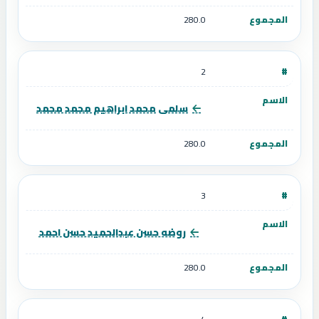
280.0
2
سلمى محمد ابراهيم محمد محمد
280.0
3
روضه حسن عبدالحميد حسن احمد
280.0