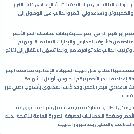
درجات الطالب في مواد الصف الثالث الإعدادي خلال الترم
لكمبيوتر، وتساعد ولي الأمر والطالب على الوصول إلى
ظيم إبراهيم البرقي، يتم تحديث بيانات محافظة البحر الأحمر
لمتاحة من كشوف المدارس والإدارات التعليمية. ويهتم
وترتيب الطالب عند توافره، مع روابط تسهّل الانتقال إلى نتائج
خدمها الطلاب مثل نتيجة الشهادة الإعدادية محافظة البحر
تيجة إعدادية البحر الأحمر برقم الجلوس، أوائل الشهادة
الث الإعدادي البحر الأحمر. وقد كُتب المحتوى بأسلوب أصلي غير
نفسه.
 إذ يمكن للطالب مشاركة نتيجته، تحميل شهادة تفوق عند
أحمر وصفحة الإحصائيات لمعرفة الصورة العامة للنتيجة. لذلك
والمتابعة والتحليل بعد ظهور النتيجة.