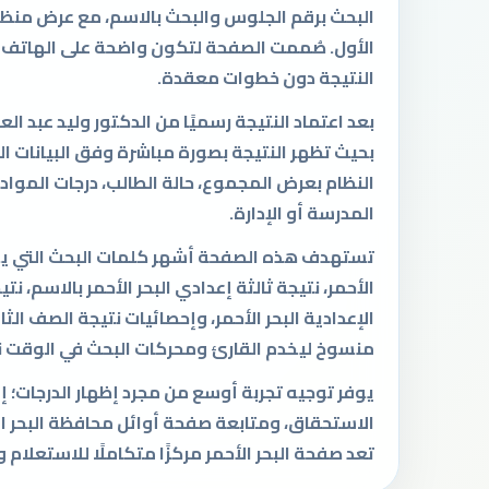
البحث برقم الجلوس والبحث بالاسم، مع عرض منظم ل
الأول. صُممت الصفحة لتكون واضحة على الهاتف وا
النتيجة دون خطوات معقدة.
بعد اعتماد النتيجة رسميًا من الدكتور وليد عبد الع
بحيث تظهر النتيجة بصورة مباشرة وفق البيانات ا
النظام بعرض المجموع، حالة الطالب، درجات المواد، 
المدرسة أو الإدارة.
تستهدف هذه الصفحة أشهر كلمات البحث التي يست
الأحمر، نتيجة ثالثة إعدادي البحر الأحمر بالاسم، ن
الإعدادية البحر الأحمر، وإحصائيات نتيجة الصف الث
منسوخ ليخدم القارئ ومحركات البحث في الوقت 
يوفر توجيه تجربة أوسع من مجرد إظهار الدرجات؛
الاستحقاق، ومتابعة صفحة أوائل محافظة البحر ال
تعد صفحة البحر الأحمر مركزًا متكاملًا للاستعلام 