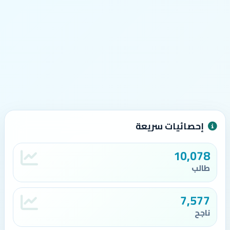
إحصائيات سريعة
10,078
طالب
7,577
ناجح