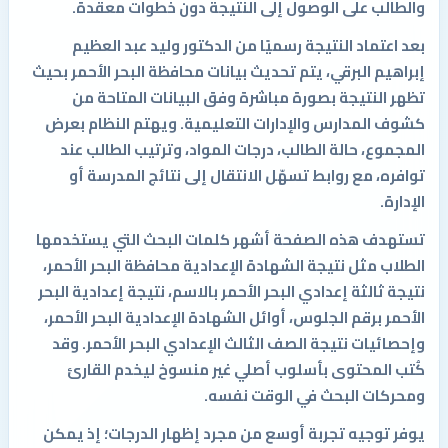
والطالب على الوصول إلى النتيجة دون خطوات معقدة.
بعد اعتماد النتيجة رسميًا من الدكتور وليد عبد العظيم
إبراهيم البرقي، يتم تحديث بيانات محافظة البحر الأحمر بحيث
تظهر النتيجة بصورة مباشرة وفق البيانات المتاحة من
كشوف المدارس والإدارات التعليمية. ويهتم النظام بعرض
المجموع، حالة الطالب، درجات المواد، وترتيب الطالب عند
توافره، مع روابط تسهّل الانتقال إلى نتائج المدرسة أو
الإدارة.
تستهدف هذه الصفحة أشهر كلمات البحث التي يستخدمها
الطلاب مثل نتيجة الشهادة الإعدادية محافظة البحر الأحمر،
نتيجة ثالثة إعدادي البحر الأحمر بالاسم، نتيجة إعدادية البحر
الأحمر برقم الجلوس، أوائل الشهادة الإعدادية البحر الأحمر،
وإحصائيات نتيجة الصف الثالث الإعدادي البحر الأحمر. وقد
كُتب المحتوى بأسلوب أصلي غير منسوخ ليخدم القارئ
ومحركات البحث في الوقت نفسه.
يوفر توجيه تجربة أوسع من مجرد إظهار الدرجات؛ إذ يمكن