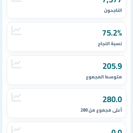
الناجحون
75.2%
نسبة النجاح
205.9
متوسط المجموع
280.0
أعلى مجموع من 280
0.0