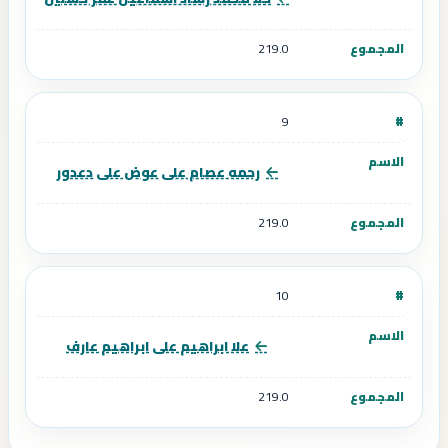
219.0
9
رحمه عصام على عوض على دعدور
219.0
10
علا ابراهيم على ابراهيم عارف
219.0