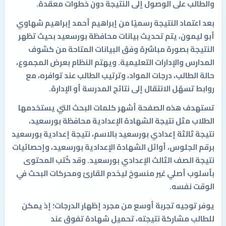
والطالب على الوصول إلى النتيجة دون خطوات معقدة.
بعد اعتماد النتيجة رسميًا من إبراهيم أحمد إبراهيم شهاوي
أبو ليمون، يتم تحديث بيانات محافظة بورسعيد بحيث تظهر
النتيجة بصورة مباشرة وفق البيانات المتاحة من كشوف
المدارس والإدارات التعليمية. ويهتم النظام بعرض المجموع،
حالة الطالب، درجات المواد، وترتيب الطالب عند توافره، مع
روابط تسهّل الانتقال إلى نتائج المدرسة أو الإدارة.
تستهدف هذه الصفحة أشهر كلمات البحث التي يستخدمها
الطلاب مثل نتيجة الشهادة الإعدادية محافظة بورسعيد،
نتيجة ثالثة إعدادي بورسعيد بالاسم، نتيجة إعدادية بورسعيد
برقم الجلوس، أوائل الشهادة الإعدادية بورسعيد، وإحصائيات
نتيجة الصف الثالث الإعدادي بورسعيد. وقد كُتب المحتوى
بأسلوب أصلي غير منسوخ ليخدم القارئ ومحركات البحث في
الوقت نفسه.
يوفر توجيه تجربة أوسع من مجرد إظهار الدرجات؛ إذ يمكن
للطالب مشاركة نتيجته، تحميل شهادة تفوق عند