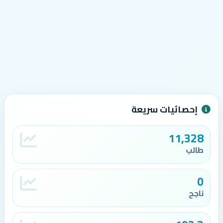
إحصائيات سريعة
11,328
طالب
0
ناجح