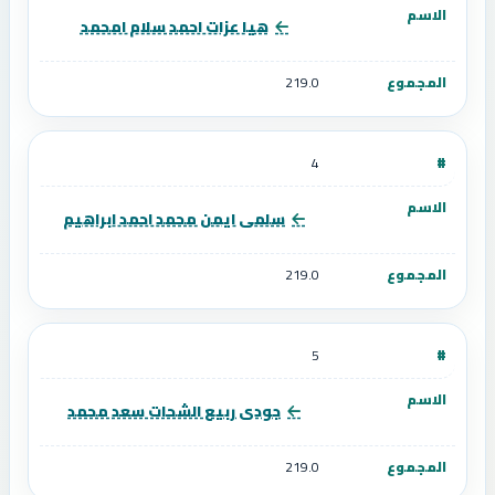
هيا عزات احمد سلام امحمد
219.0
4
سلمى ايمن محمد احمد ابراهيم
219.0
5
جودى ربيع الشحات سعد محمد
219.0