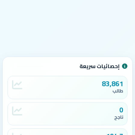
إحصائيات سريعة
83,861
طالب
0
ناجح