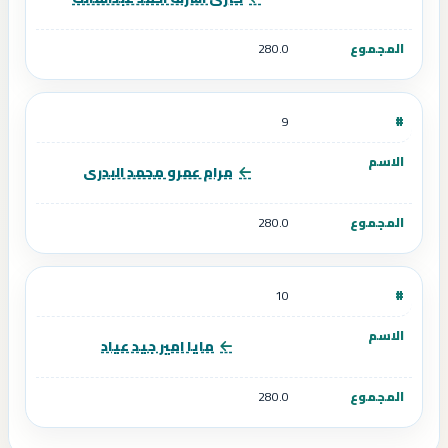
280.0
9
مرام عمرو محمد البدرى
280.0
10
مايا امير جيد عياد
280.0