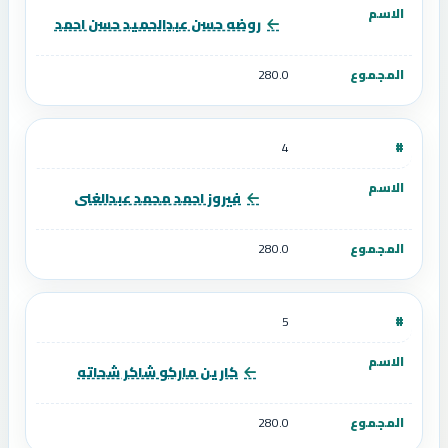
روضه حسن عبدالحميد حسن احمد
280.0
4
فيروز احمد محمد عبدالغنى
280.0
5
كارين ماركو شاكر شحاته
280.0