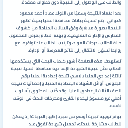
والطالب على الوصول إلى النتيجة دون خطوات معقدة.
بعد اعتماد النتيجة رسميًا من اللواء عماد أحمد محمود
كدواني، يتم تحديث بيانات محافظة المنيا بحيث تظهر
النتيجة بصورة مباشرة وفق البيانات المتاحة من كشوف
المدارس والإدارات التعليمية. ويهتم النظام بعرض المجموع،
حالة الطالب، درجات المواد، وترتيب الطالب عند توافره، مع
روابط تسهّل الانتقال إلى نتائج المدرسة أو الإدارة.
تستهدف هذه الصفحة أشهر كلمات البحث التي يستخدمها
الطلاب مثل نتيجة الشهادة الإعدادية محافظة المنيا، نتيجة
ثالثة إعدادي المنيا بالاسم، نتيجة إعدادية المنيا برقم
الجلوس، أوائل الشهادة الإعدادية المنيا، وإحصائيات نتيجة
الصف الثالث الإعدادي المنيا. وقد كُتب المحتوى بأسلوب
أصلي غير منسوخ ليخدم القارئ ومحركات البحث في الوقت
نفسه.
يوفر توجيه تجربة أوسع من مجرد إظهار الدرجات؛ إذ يمكن
للطالب مشاركة نتيجته، تحميل شهادة تفوق عند