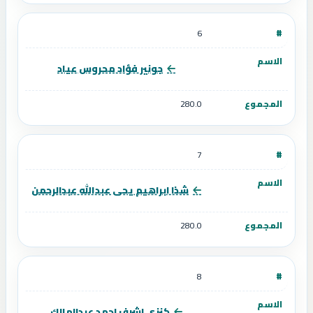
6
جونير فؤاد محروس عياد
280.0
7
شذا ابراهيم يحى عبدالله عبدالرحمن
280.0
8
كنزى اشرف احمد عبدالمالك